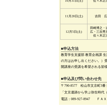
10月31日(土)
佐々木正
11月28日(土)
吉田 
田崎博之・
12月5日(土)
広・三吉秀
佐々木正
■申込方法
教育学生支援部 教育企画課 
の方はお申し出ください。）
開講座の受講を希望される皆
■申込及び問い合わせ先
〒790-8577 松山市文京町
「文京遺跡から学ぶ弥生時代
電話：089-927-8947 ＦＡＸ：0