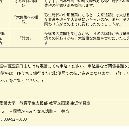
治
ける農耕の開
ります。日本列島での縄文時代から弥生時代への
始」
農耕の開始状況を概説します。
弥生時代の中期後葉になると、文京遺跡には大規
「大集落への道
広
な変遷を辿って大集落にいたったのか。また、そ
程」
関わり方がどのように変わったのでしょうか。
吉田
受講者の質問を受けながら、４名の講師が再度解
充・
「討論」
境との関わりから、大規模な集落を営むにいたる
治
す。
生涯学習室窓口またはお電話にてお申込ください。申込書など関係書類
受講料は，ゆうちょ銀行または郵便局での払い込みになります。（詳し
様へ」をご覧ください。）
3番 愛媛大学 教育学生支援部 教育企画課 生涯学習室
（５）－環境からみた文京遺跡－」担当
89-927-8100