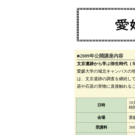
■2009年公開講座内容
文京遺跡から学ぶ弥生時代（
愛媛大学の城北キャンパスの
は、文京遺跡の調査を継続し
器や石器の実物に直接触れる
10
日時
時
会場
愛
受講料
30