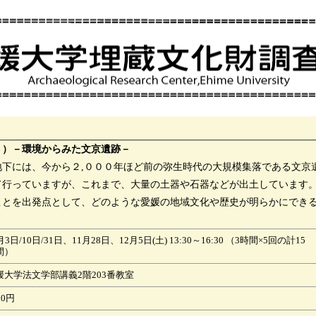
５）－環境からみた文京遺跡－
地下には、今から２,０００年ほど前の弥生時代の大規模集落である文京
て行っていますが、これまで、大量の土器や石器などが出土しています
ことを出発点として、どのような愛媛の地域文化や歴史が明らかにでき
月3日/10日/31日、11月28日、12月5日(土) 13:30～16:30 （3時間×5回の計15
間）
媛大学法文学部講義2階203番教室
00円