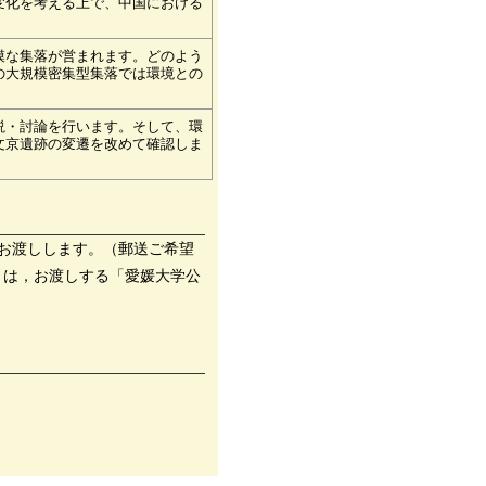
変化を考える上で、中国における
模な集落が営まれます。どのよう
の大規模密集型集落では環境との
説・討論を行います。そして、環
文京遺跡の変遷を改めて確認しま
をお渡しします。（郵送ご希望
くは，お渡しする「愛媛大学公