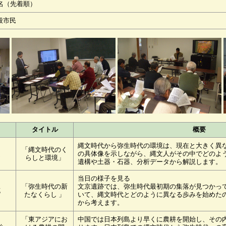
0名（先着順）
般市民
タイトル
概要
縄文時代から弥生時代の環境は、現在と大きく異
「縄文時代のく
之
の具体像を示しながら、縄文人がその中でどのよ
らしと環境」
遺構や土器・石器、分析データから解説します。
当日の様子を見る
「弥生時代の新
文京遺跡では、弥生時代最初期の集落が見つかっ
充
たなくらし 」
いて、縄文時代とどのように異なる歩みを始めた
から考えます。
「東アジアにお
中国では日本列島より早くに農耕を開始し、その