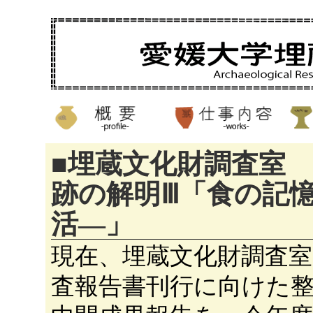
■埋蔵文化財調査室
跡の解明Ⅲ「食の記憶―
活―」
現在、埋蔵文化財調査
査報告書刊行に向けた