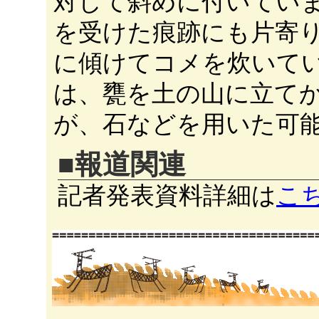
対して斜めに付いてい
を受けた痕跡にも片寄
に傾けてコメを炊いて
は、甕を土の山に立て
が、石などを用いた可
■報道関連
記者発表資料詳細は
こ