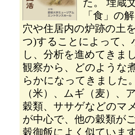
た。 埋蔵
「食」の解
穴や住居内の炉跡の土を水
つ)することによって、
し、分析を進めてきま
観察から、どのような
らかになってきました。
（米）、ムギ（麦）、
穀類、ササゲなどのマ
が中心で、他の穀類が
穀御飯によく似ていま