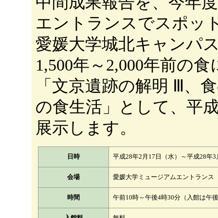
中間成果報告を、今年度
エントランスでスポット
愛媛大学城北キャンパ
1,500年～2,000年
「文京遺跡の解明 Ⅲ、食の記
の食生活」として、平成2
展示します。
日時
平成28年2月17日（水）～平成28
会場
愛媛大学ミュージアムエントランス
時間
午前10時～午後4時30分（入館は午
入館料
無料